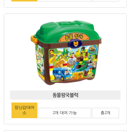
동물왕국블럭
장난감대여
소
2개 대여 가능
총2개