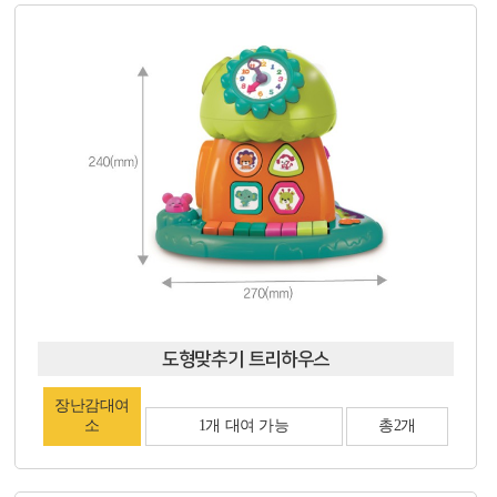
도형맞추기 트리하우스
장난감대여
소
1개 대여 가능
총2개