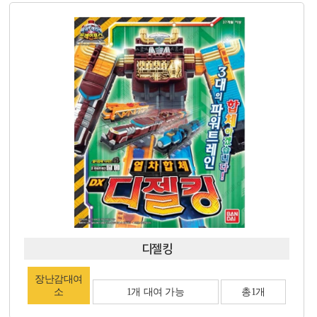
디젤킹
장난감대여
소
1개 대여 가능
총1개