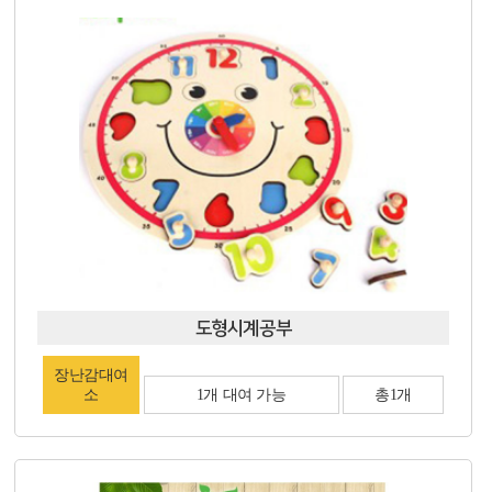
도형시계공부
장난감대여
소
1개 대여 가능
총1개