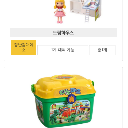
드림하우스
장난감대여
소
1개 대여 가능
총1개