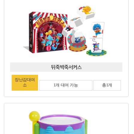
뒤죽박죽서커스
장난감대여
소
1개 대여 가능
총1개