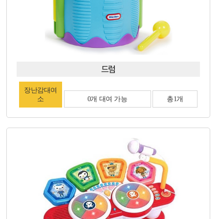
드럼
장난감대여
소
0개 대여 가능
총1개