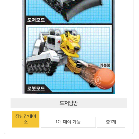
도저밤밤
장난감대여
소
1개 대여 가능
총1개