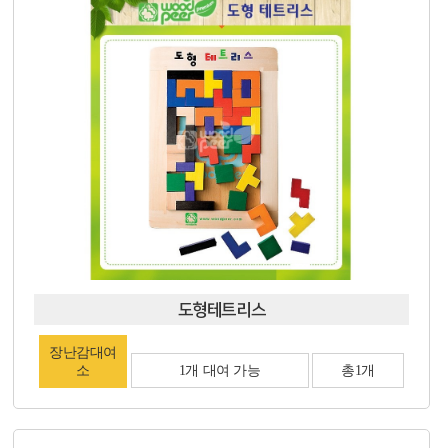
도형테트리스
장난감대여
소
1개 대여 가능
총1개