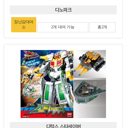
디노파크
장난감대여
소
2개 대여 가능
총2개
디럭스 스타세이버