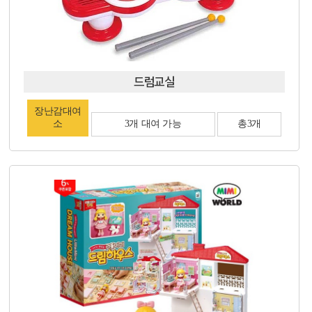
드럼교실
장난감대여
소
3개 대여 가능
총3개