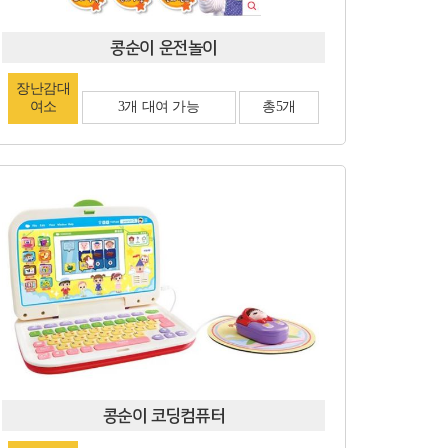
콩순이 운전놀이
장난감대
여소
3개 대여 가능
총5개
콩순이 코딩컴퓨터