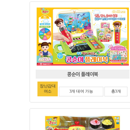
콩순이 플레이북
장난감대
여소
3개 대여 가능
총3개