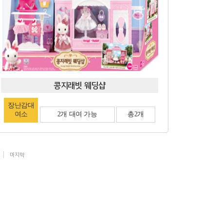
콩지래빗 웨딩샵
장난감대
여소
2개 대여 가능
총2개
마지막