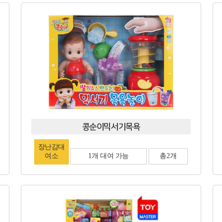
콩순이믹서기목욕
장난감대
여소
1개 대여 가능
총2개