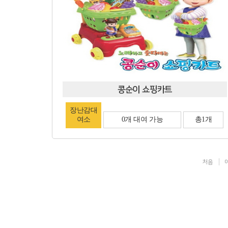
콩순이 쇼핑카트
장난감대
여소
0개 대여 가능
총1개
처음