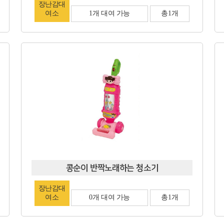
장난감대
여소
1개 대여 가능
총1개
콩순이 반짝노래하는 청소기
장난감대
여소
0개 대여 가능
총1개