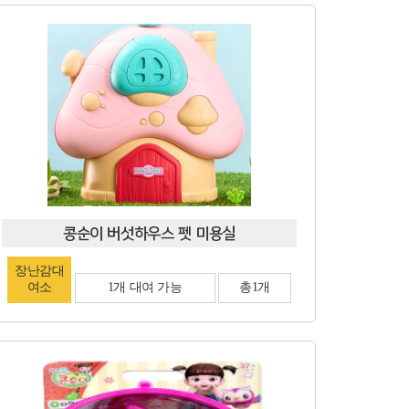
콩순이 버섯하우스 펫 미용실
장난감대
여소
1개 대여 가능
총1개