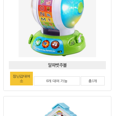
알파벳주볼
장난감대여
소
0개 대여 가능
총1개