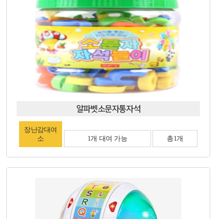
알파벳소문자통자석
장난감대여
소
1개 대여 가능
총1개