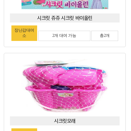
시크릿 쥬쥬 시크릿 바이올린
장난감대여
소
2개 대여 가능
총2개
시크릿모래