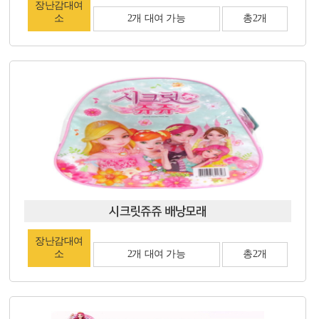
장난감대여
소
2개 대여 가능
총2개
시크릿쥬쥬 배낭모래
장난감대여
소
2개 대여 가능
총2개