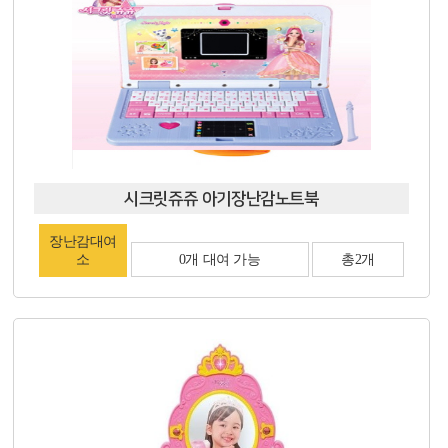
시크릿쥬쥬 아기장난감노트북
장난감대여
소
0개 대여 가능
총2개