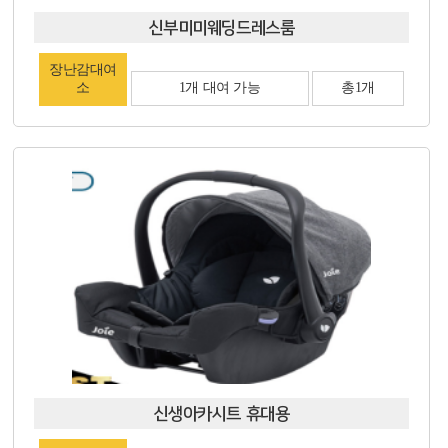
신부미미웨딩드레스룸
장난감대여
소
1개 대여 가능
총1개
신생아카시트 휴대용